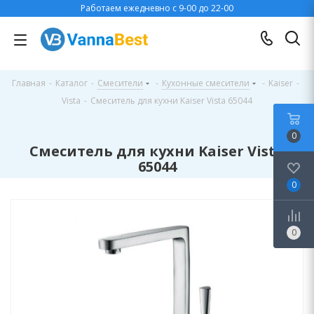
Работаем ежедневно с 9-00 до 22-00
Главная
-
Каталог
-
Смесители
-
Кухонные смесители
-
Kaiser
-
Vista
-
Смеситель для кухни Kaiser Vista 65044
0
Смеситель для кухни Kaiser Vista
65044
0
0