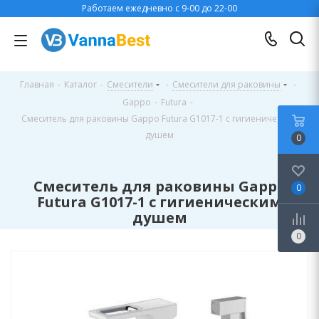
Работаем ежедневно с 9-00 до 22-00
Главная
-
Каталог
-
Смесители
-
Смесители для раковины
-
Gappo
-
Futura
-
Смеситель для раковины Gappo Futura G1017-1 с гигиеническим
душем
0
Смеситель для раковины Gappo
0
Futura G1017-1 с гигиеническим
душем
0