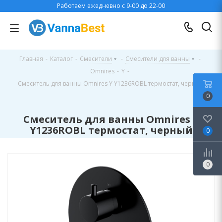
Работаем ежедневно с 9-00 до 22-00
Главная
-
Каталог
-
Смесители
-
Смесители для ванны
-
Omnires
-
Y
-
Смеситель для ванны Omnires Y Y1236ROBL термостат, черный
0
Смеситель для ванны Omnires Y
Y1236ROBL термостат, черный
0
0