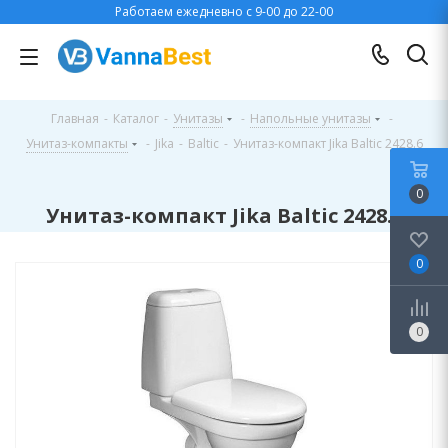
Работаем ежедневно с 9-00 до 22-00
Главная
-
Каталог
-
Унитазы
-
Напольные унитазы
-
Унитаз-компакты
-
Jika
-
Baltic
-
Унитаз-компакт Jika Baltic 2428.6
0
Унитаз-компакт Jika Baltic 2428.6
0
0