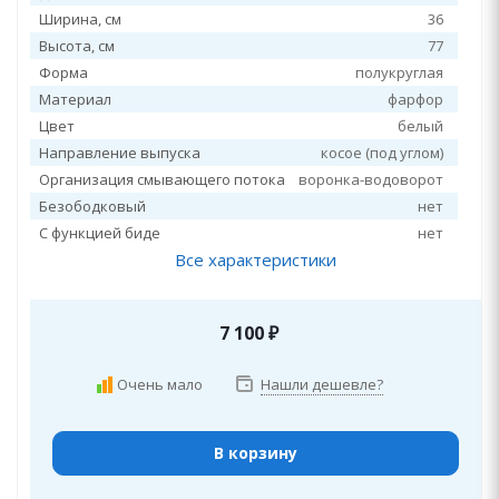
Ширина, см
36
Высота, см
77
Форма
полукруглая
Материал
фарфор
Цвет
белый
Направление выпуска
косое (под углом)
Организация смывающего потока
воронка-водоворот
Безободковый
нет
С функцией биде
нет
Все характеристики
7 100
₽
Очень мало
Нашли дешевле?
В корзину