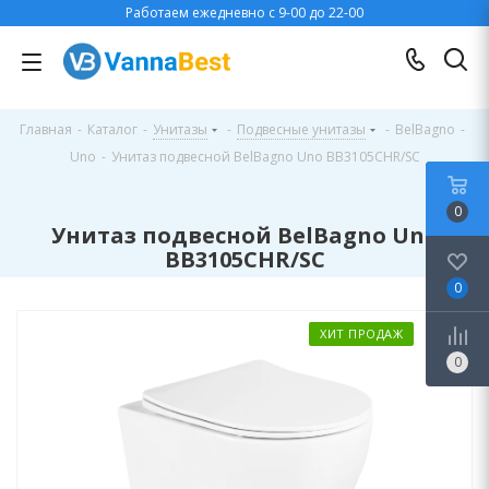
Работаем ежедневно с 9-00 до 22-00
Главная
-
Каталог
-
Унитазы
-
Подвесные унитазы
-
BelBagno
-
Uno
-
Унитаз подвесной BelBagno Uno BB3105CHR/SC
0
Унитаз подвесной BelBagno Uno
BB3105CHR/SC
0
ХИТ ПРОДАЖ
0