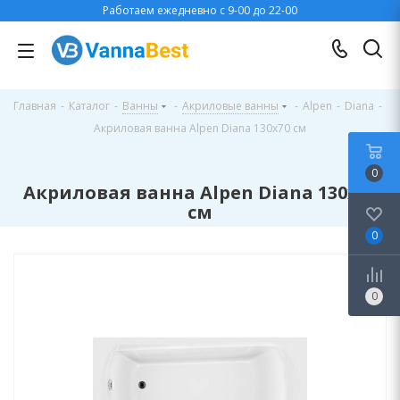
Работаем ежедневно с 9-00 до 22-00
Главная
-
Каталог
-
Ванны
-
Акриловые ванны
-
Alpen
-
Diana
-
Акриловая ванна Alpen Diana 130x70 см
0
Акриловая ванна Alpen Diana 130x70
см
0
0