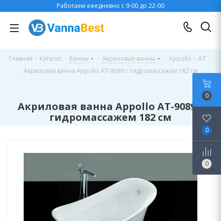
Работаем ежедневно с 9-00 до 22-00
Главная
-
Каталог
-
Ванны
-
Акриловые ванны
-
Appollo
-
AT
-
Акриловая ванна Appollo AT-9089 с гидромассажем 182 см
0
Акриловая ванна Appollo AT-9089 с
гидромассажем 182 см
0
0