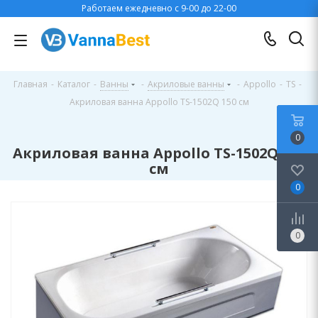
Работаем ежедневно с 9-00 до 22-00
Главная
-
Каталог
-
Ванны
-
Акриловые ванны
-
Appollo
-
TS
-
Акриловая ванна Appollo TS-1502Q 150 см
0
Акриловая ванна Appollo TS-1502Q 150
см
0
0