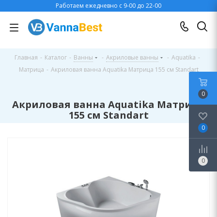
Работаем ежедневно с 9-00 до 22-00
Главная
-
Каталог
-
Ванны
-
Акриловые ванны
-
Aquatika
-
Матрица
-
Акриловая ванна Aquatika Матрица 155 см Standart
0
Акриловая ванна Aquatika Матрица
155 см Standart
0
0