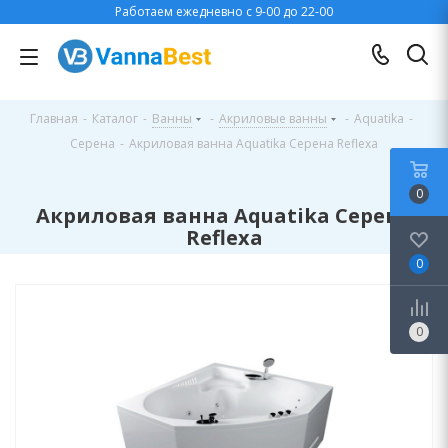
Работаем ежедневно с 9-00 до 22-00
Главная
-
Каталог
-
Ванны
-
Акриловые ванны
-
Aquatika
-
Серена
-
Акриловая ванна Aquatika Серена Reflexa
0
Акриловая ванна Aquatika Серена
Reflexa
0
0