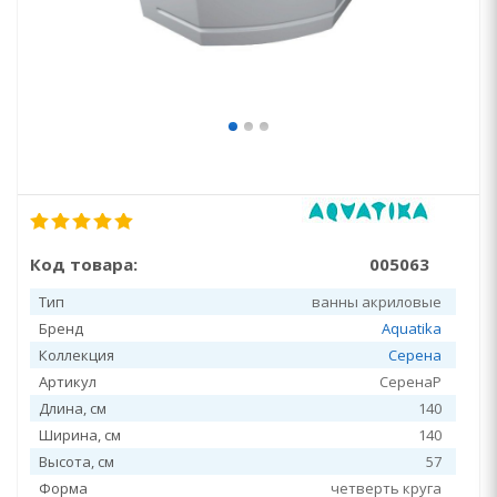
Код товара:
005063
Тип
ванны акриловые
Бренд
Aquatika
Коллекция
Серена
Артикул
СеренаР
Длина, см
140
Ширина, см
140
Высота, см
57
Форма
четверть круга