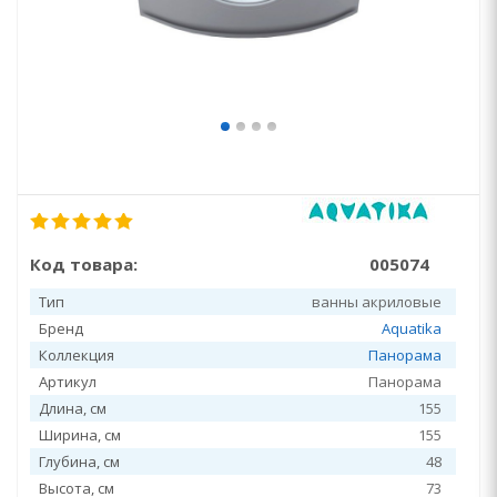
Код товара:
005074
Тип
ванны акриловые
Бренд
Aquatika
Коллекция
Панорама
Артикул
Панорама
Длина, см
155
Ширина, см
155
Глубина, см
48
Высота, см
73