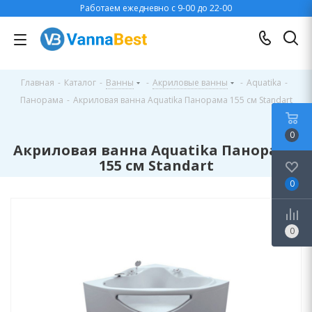
Работаем ежедневно с 9-00 до 22-00
Главная
-
Каталог
-
Ванны
-
Акриловые ванны
-
Aquatika
-
Панорама
-
Акриловая ванна Aquatika Панорама 155 см Standart
0
Акриловая ванна Aquatika Панорама
155 см Standart
0
0