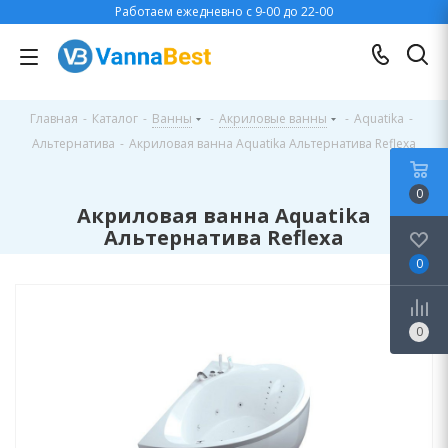
Работаем ежедневно с 9-00 до 22-00
Главная
-
Каталог
-
Ванны
-
Акриловые ванны
-
Aquatika
-
Альтернатива
-
Акриловая ванна Aquatika Альтернатива Reflexa
0
Акриловая ванна Aquatika
Альтернатива Reflexa
0
0