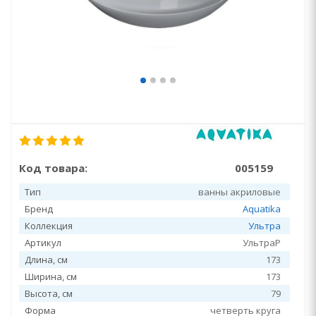
Код товара:
005159
Тип
ванны акриловые
Бренд
Aquatika
Коллекция
Ультра
Артикул
УльтраР
Длина, см
173
Ширина, см
173
Высота, см
79
Форма
четверть круга