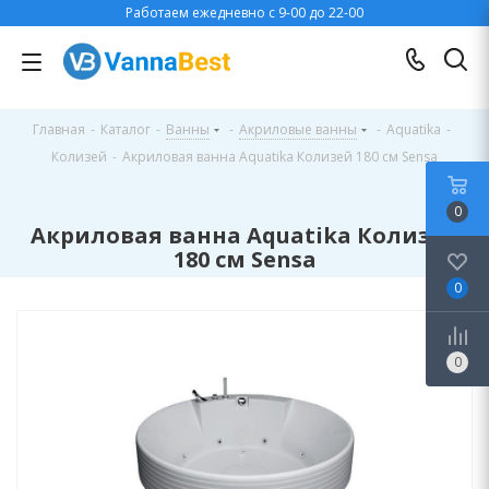
Работаем ежедневно с 9-00 до 22-00
Главная
-
Каталог
-
Ванны
-
Акриловые ванны
-
Aquatika
-
Колизей
-
Акриловая ванна Aquatika Колизей 180 см Sensa
0
Акриловая ванна Aquatika Колизей
180 см Sensa
0
0