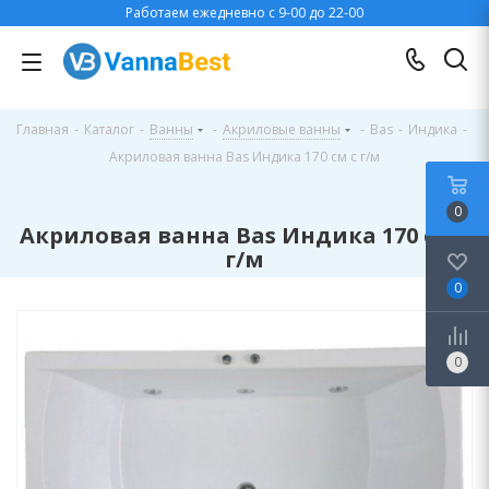
Работаем ежедневно с 9-00 до 22-00
Главная
-
Каталог
-
Ванны
-
Акриловые ванны
-
Bas
-
Индика
-
Акриловая ванна Bas Индика 170 см с г/м
0
Акриловая ванна Bas Индика 170 см с
г/м
0
0