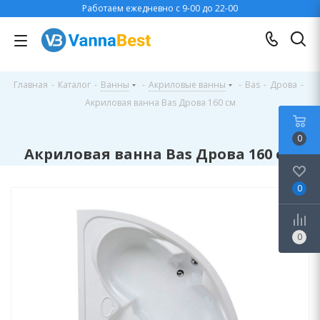
Работаем ежедневно с 9-00 до 22-00
Главная
-
Каталог
-
Ванны
-
Акриловые ванны
-
Bas
-
Дрова
-
Акриловая ванна Bas Дрова 160 см
0
Акриловая ванна Bas Дрова 160 см
0
0