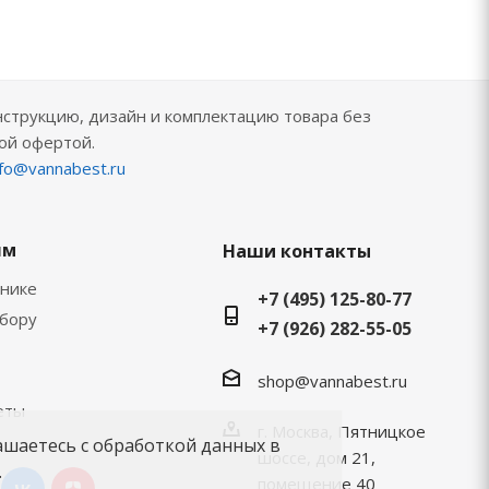
нструкцию, дизайн и комплектацию товара без
ой офертой.
nfo@vannabest.ru
ям
Наши контакты
хнике
+7 (495) 125-80-77
ыбору
+7 (926) 282-55-05
shop@vannabest.ru
еты
г. Москва, Пятницкое
ашаетесь с обработкой данных в
шоссе, дом 21,
.
помещение 40