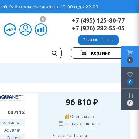
ей! Работаем ежедневно с 9-00 и до 22-00.
+7 (495) 125-80-77
0
+7 (926) 282-55-05
Заказать звонок
Корзина
0
0
96 810
₽
0
007112
Очень мало
го мрамора
Нашли дешевле?
Aquanet
Доставка: 1-2 дня
Delight