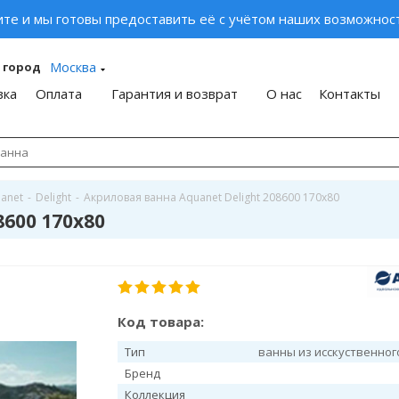
ите и мы готовы предоставить её с учётом наших возможност
Москва
 город
вка
Оплата
Гарантия и возврат
О нас
Контакты
anet
-
Delight
-
Акриловая ванна Aquanet Delight 208600 170x80
600 170x80
Код товара:
Тип
ванны из исскуственно
Бренд
Коллекция