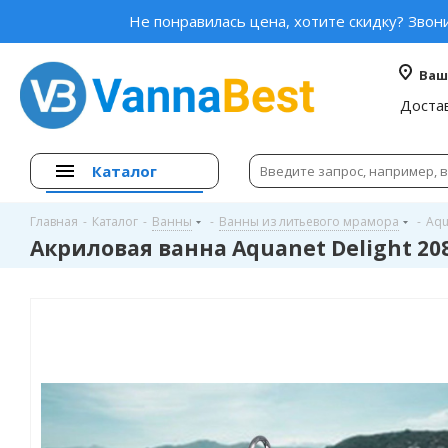
Не понравилась цена, хотите скидку? Звон
Ваш
Доста
Каталог
Главная
-
Каталог
-
Ванны
-
Ванны из литьевого мрамора
-
Aqu
Акриловая ванна Aquanet Delight 208