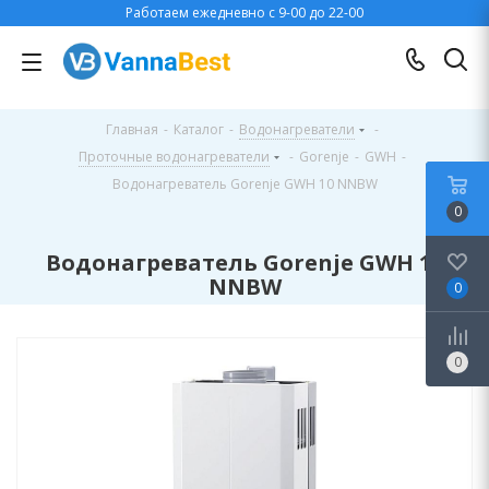
Работаем ежедневно с 9-00 до 22-00
Главная
-
Каталог
-
Водонагреватели
-
Проточные водонагреватели
-
Gorenje
-
GWH
-
Водонагреватель Gorenje GWH 10 NNBW
0
Водонагреватель Gorenje GWH 10
NNBW
0
0