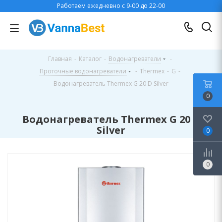
Работаем ежедневно с 9-00 до 22-00
Главная
-
Каталог
-
Водонагреватели
-
Проточные водонагреватели
-
Thermex
-
G
-
Водонагреватель Thermex G 20 D Silver
0
Водонагреватель Thermex G 20 D
Silver
0
0