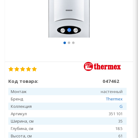
Код товара:
047462
Монтаж
настенный
Бренд
Thermex
Коллекция
G
Артикул
351 101
Ширина, см
35
Глубина, см
18.5
Высота, см
61