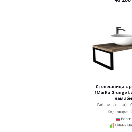
Столешница с 
1MarKa Grunge Lo
намиби
Габариты (ш.г.в.): 1
Код товара: 1
Росси
Очень ма