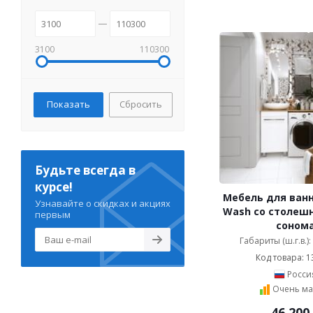
3100
110300
Сбросить
Будьте всегда в
курсе!
Мебель для ван
Узнавайте о скидках и акциях
Wash со столеш
первым
соном
Габариты (ш.г.в.)
Код товара: 1
Росси
Очень ма
46 200