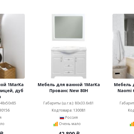
ной 1MarKa
Мебель для ванной 1MarKa
Мебель 
ницей, дуб
Прованс New 80Н
Naomi 
а
: 48x50x85
Габариты (ш.г.в.): 80x33.6x81
Габариты
30156
Код товара: 130081
Код
я
Россия
ло
Очень мало
₽
42 800
₽