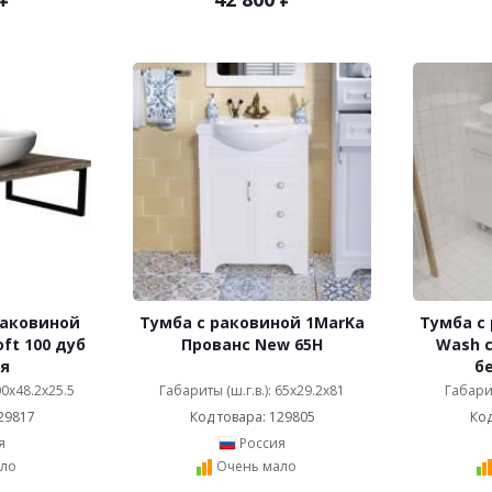
раковиной
Тумба с раковиной 1MarKa
Тумба с
ft 100 дуб
Прованс New 65Н
Wash 
я
б
00x48.2x25.5
Габариты (ш.г.в.): 65x29.2x81
Габарит
29817
Код товара: 129805
Код
я
Россия
ло
Очень мало