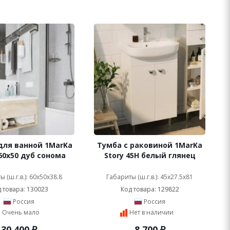
для ванной 1MarKa
Тумба с раковиной 1MarKa
60х50 дуб сонома
Story 45Н белый глянец
 (ш.г.в.): 60x50x38.8
Габариты (ш.г.в.): 45x27.5x81
 товара: 130023
Код товара: 129822
Россия
Россия
Очень мало
Нет в наличии
30 400
₽
8 700
₽