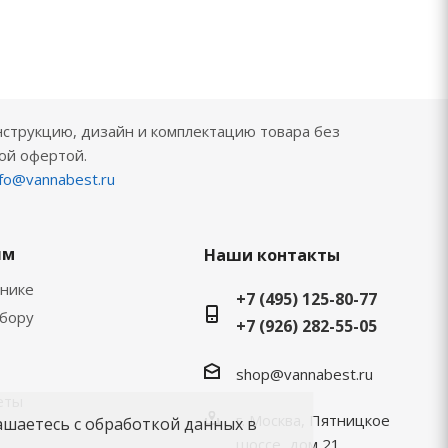
нструкцию, дизайн и комплектацию товара без
ой офертой.
nfo@vannabest.ru
ям
Наши контакты
хнике
+7 (495) 125-80-77
ыбору
+7 (926) 282-55-05
shop@vannabest.ru
еты
г. Москва, Пятницкое
ашаетесь с обработкой данных в
шоссе, дом 21,