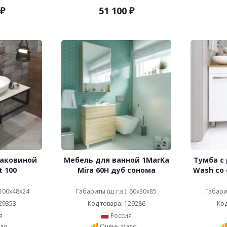
₽
51 100
₽
раковиной
Мебель для ванной 1MarKa
Тумба с
t 100
Mira 60H дуб сонома
Wash со
 100x48x24
Габариты (ш.г.в.): 60x30x85
Габарит
29353
Код товара: 129286
Код
я
Россия
ло
Очень мало