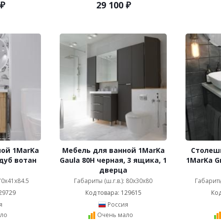
₽
29 100
₽
ной 1MarKa
Мебель для ванной 1MarKa
Столеш
 дуб вотан
Gaula 80Н черная, 3 ящика, 1
1MarKa G
дверца
 70x41x84.5
Габариты (ш.г.в.): 80x30x80
Габариты 
29729
Код товара: 129615
Код
я
Россия
ло
Очень мало