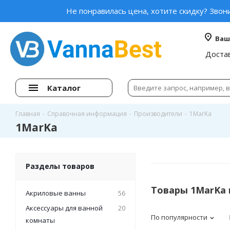
Не понравилась цена, хотите скидку? Звон
Ваш
Доста
Каталог
Главная
-
Справочная информация
-
Производители
-
1MarKa
1MarKa
Разделы товаров
Товары 1MarKa 
Акриловые ванны
56
Аксессуары для ванной
20
По популярности
комнаты