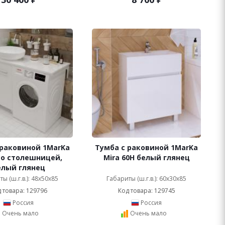
 раковиной 1MarKa
Тумба с раковиной 1MarKa
со столешницей,
Mira 60H белый глянец
елый глянец
ы (ш.г.в.): 48x50x85
Габариты (ш.г.в.): 60x30x85
 товара: 129796
Код товара: 129745
Россия
Россия
Очень мало
Очень мало