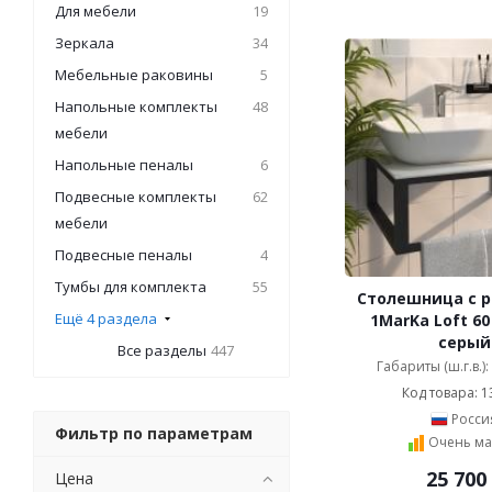
Для мебели
19
Зеркала
34
Мебельные раковины
5
Напольные комплекты
48
мебели
Напольные пеналы
6
Подвесные комплекты
62
мебели
Подвесные пеналы
4
Тумбы для комплекта
55
Столешница с 
Ещё 4 раздела
1MarKa Loft 60
серый
Все разделы
447
Габариты (ш.г.в.)
Код товара: 1
Росси
Фильтр по параметрам
Очень ма
25 700
Цена