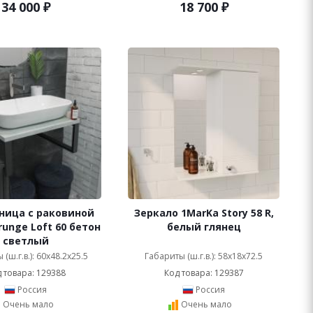
34 000
₽
18 700
₽
ница с раковиной
Зеркало 1MarKa Story 58 R,
runge Loft 60 бетон
белый глянец
светлый
(ш.г.в.): 60x48.2x25.5
Габариты (ш.г.в.): 58x18x72.5
 товара: 129388
Код товара: 129387
Россия
Россия
Очень мало
Очень мало