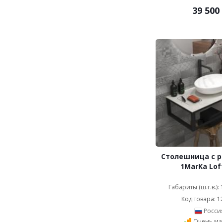
39 500
Столешница с 
1MarKa Lof
Габариты (ш.г.в.):
Код товара: 1
Росси
Очень ма