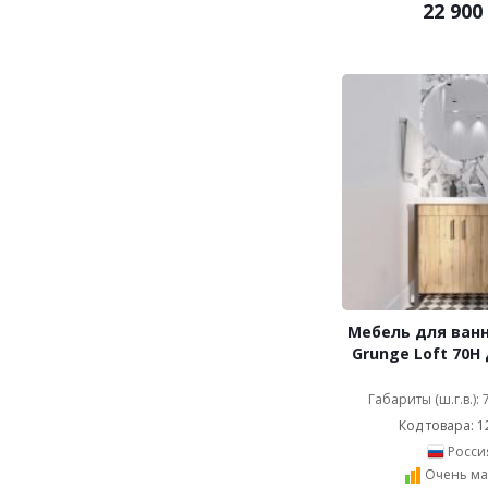
22 900
Мебель для ван
Grunge Loft 70Н
Габариты (ш.г.в.):
Код товара: 1
Росси
Очень ма