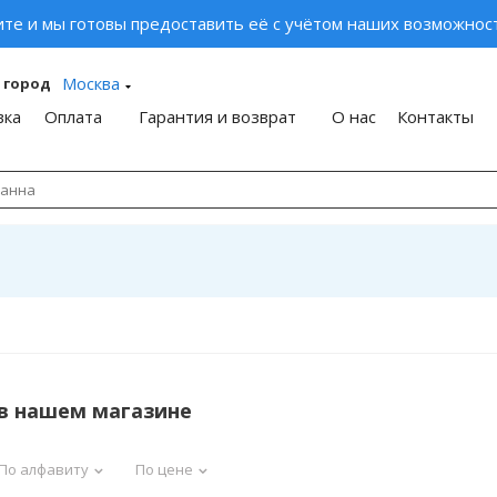
ите и мы готовы предоставить её с учётом наших возможност
Москва
 город
вка
Оплата
Гарантия и возврат
О нас
Контакты
в нашем магазине
По алфавиту
По цене