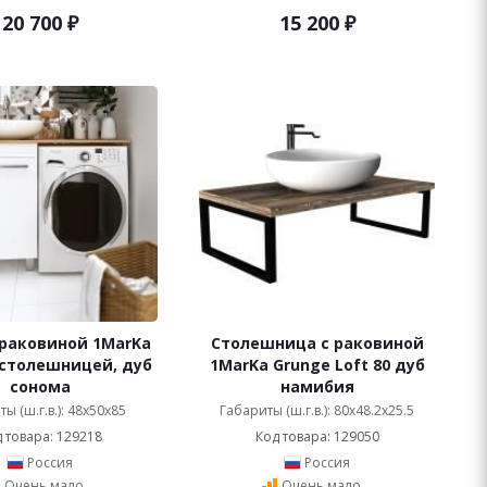
20 700
₽
15 200
₽
 раковиной 1MarKa
Столешница с раковиной
 столешницей, дуб
1MarKa Grunge Loft 80 дуб
сонома
намибия
ы (ш.г.в.): 48x50x85
Габариты (ш.г.в.): 80x48.2x25.5
 товара: 129218
Код товара: 129050
Россия
Россия
Очень мало
Очень мало