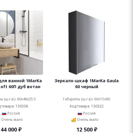
для ванной 1MarKa
Зеркало-шкаф 1MarKa Gaula
Loft 60П дуб вотан
60 черный
 (ш.г.в.): 60x48x25.5
Габариты (ш.г.в.): 60x15x80
 товара: 130338
Код товара: 130322
Россия
Россия
Очень мало
Очень мало
44 000
₽
12 500
₽