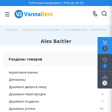
Работаем ежедневно с 9-00 до 22-00
Главная
-
Справочная информация
-
Производители
-
Alex Baitler
Alex Baitler
0
Разделы товаров
0
Акриловые ванны
26
Для ванны
25
0
Душевые двери в нишу
6
Душевые перегородки
4
Душевые поддоны
7
Душевые уголки
44