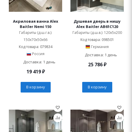
Акриловая ванна Alex
Душевая дверь в нишу
Baitler Nemi 150
Alex Baitler AB61C120
Габариты (д.ш.г.в.):
Габариты (д.ш.в.): 120x5x200
150x70x50x66
Код товара: 098501
Код товара: 079834
Германия
Россия
Доставка: 1 день
Доставка: 1 день
25 786
₽
19 419
₽
В корзину
В корзину