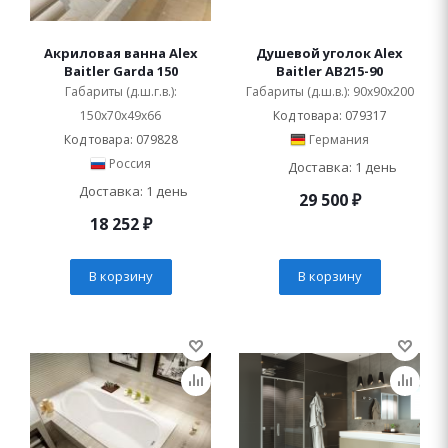
Акриловая ванна Alex
Душевой уголок Alex
Baitler Garda 150
Baitler AB215-90
Габариты (д.ш.г.в.):
Габариты (д.ш.в.): 90x90x200
150x70x49x66
Код товара: 079317
Код товара: 079828
Германия
Россия
Доставка: 1 день
Доставка: 1 день
29 500
₽
18 252
₽
В корзину
В корзину