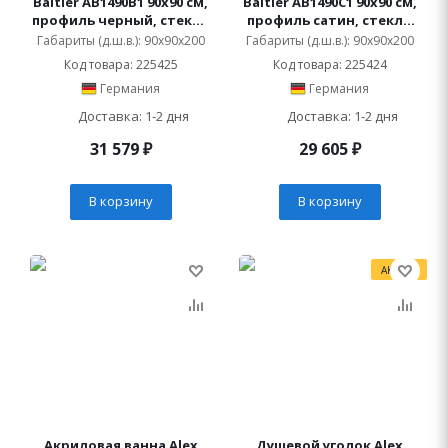
Baitler AB1490B1 90х90 см,
Baitler AB1490C1 90х90 см,
профиль черный, стекло
профиль сатин, стекло
прозрачное
прозрачное
Габариты (д.ш.в.): 90x90x200
Габариты (д.ш.в.): 90x90x200
Код товара: 225425
Код товара: 225424
Германия
Германия
Доставка: 1-2 дня
Доставка: 1-2 дня
31 579
₽
29 605
₽
В корзину
В корзину
АКЦИЯ
Акриловая ванна Alex
Душевой уголок Alex