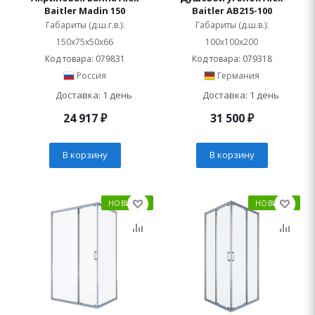
Baitler Madin 150
Baitler AB215-100
Габариты (д.ш.г.в.):
Габариты (д.ш.в.):
150x75x50x66
100x100x200
Код товара: 079831
Код товара: 079318
Россия
Германия
Доставка: 1 день
Доставка: 1 день
24 917
₽
31 500
₽
В корзину
В корзину
НОВИНКА
НОВИНКА