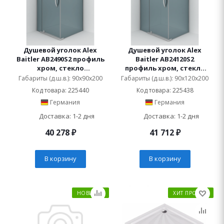
Душевой уголок Alex
Душевой уголок Alex
Baitler AB2490S2 профиль
Baitler AB24120S2
хром, стекло
профиль хром, стекло
тонированное
тонированное
Габариты (д.ш.в.): 90x90x200
Габариты (д.ш.в.): 90x120x200
Код товара: 225440
Код товара: 225438
Германия
Германия
Доставка: 1-2 дня
Доставка: 1-2 дня
40 278
₽
41 712
₽
В корзину
В корзину
НОВИНКА
ХИТ ПРОДАЖ