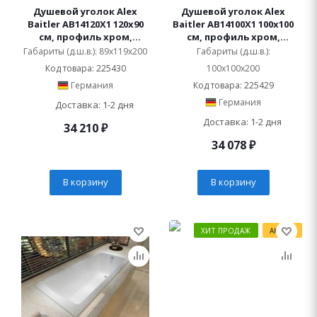
Душевой уголок Alex
Душевой уголок Alex
Baitler AB14120X1 120х90
Baitler AB14100X1 100х100
см, профиль хром,
см, профиль хром,
стекло прозрачное
стекло прозрачное
Габариты (д.ш.в.): 89x119x200
Габариты (д.ш.в.):
Код товара: 225430
100x100x200
Германия
Код товара: 225429
Германия
Доставка: 1-2 дня
Доставка: 1-2 дня
34 210
₽
34 078
₽
В корзину
В корзину
ХИТ ПРОДАЖ
АКЦИЯ