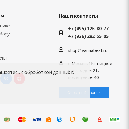
ям
Наши контакты
хнике
+7 (495) 125-80-77
ыбору
+7 (926) 282-55-05
shop@vannabest.ru
еты
г. Москва, Пятницкое
шоссе, дом 21,
ашаетесь с обработкой данных в
помещение 40
.
Обратный звонок