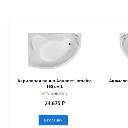
Акриловая ванна Aquanet Jamaica
Акрилов
160 см L
Очень мало
24 675
₽
В корзину