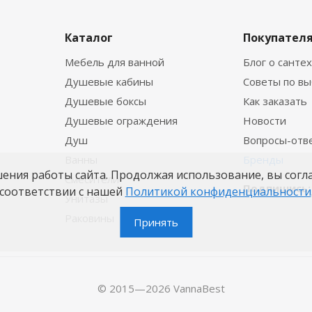
Каталог
Покупател
Мебель для ванной
Блог о санте
Душевые кабины
Советы по в
Душевые боксы
Как заказать
Душевые ограждения
Новости
Душ
Вопросы-отв
Ванны
Бренды
шения работы сайта. Продолжая использование, вы согл
Смесители
Подпишись:
соответствии с нашей
Политикой конфиденциальности
Унитазы
Раковины
Принять
© 2015—2026 VannaBest