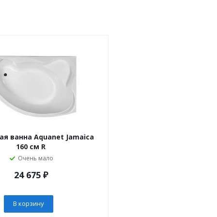
ая ванна Aquanet Jamaica
160 см R
Очень мало
24 675
₽
В корзину