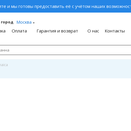
ите и мы готовы предоставить её с учётом наших возможност
Москва
 город
вка
Оплата
Гарантия и возврат
О нас
Контакты
maica