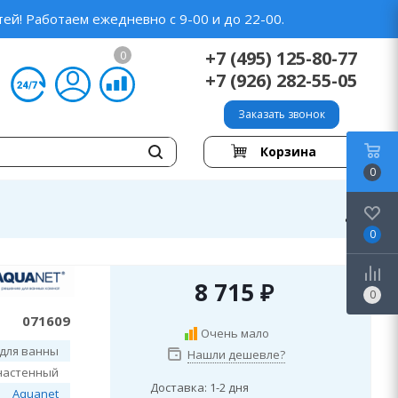
ей! Работаем ежедневно с 9-00 и до 22-00.
+7 (495) 125-80-77
0
+7 (926) 282-55-05
Заказать звонок
Корзина
0
0
8 715
₽
0
071609
Очень мало
для ванны
Нашли дешевле?
настенный
Доставка: 1-2 дня
Aquanet