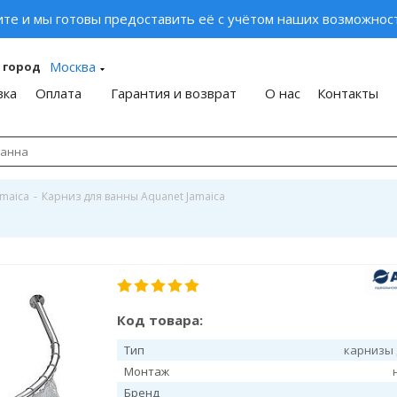
ите и мы готовы предоставить её с учётом наших возможност
Москва
 город
вка
Оплата
Гарантия и возврат
О нас
Контакты
amaica
-
Карниз для ванны Aquanet Jamaica
Код товара:
Тип
карнизы 
Монтаж
Бренд