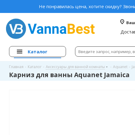
Не понравилась цена, хотите скидку? Звон
Ваш
Доста
Каталог
Главная
-
Каталог
-
Аксессуары для ванной комнаты
-
Aquanet
-
J
Карниз для ванны Aquanet Jamaica