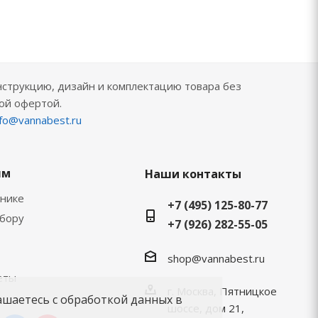
нструкцию, дизайн и комплектацию товара без
ой офертой.
nfo@vannabest.ru
ям
Наши контакты
хнике
+7 (495) 125-80-77
ыбору
+7 (926) 282-55-05
shop@vannabest.ru
еты
г. Москва, Пятницкое
ашаетесь с обработкой данных в
шоссе, дом 21,
.