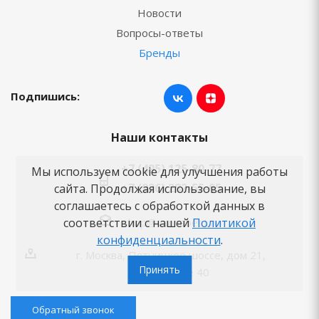
Новости
Вопросы-ответы
Бренды
Подпишись:
Наши контакты
+7 (495) 125-80-77
Мы используем cookie для улучшения работы
+7 (926) 282-55-05
сайта. Продолжая использование, вы
соглашаетесь с обработкой данных в
shop@vannabest.ru
соответствии с нашей
Политикой
конфиденциальности
.
г. Москва, Пятницкое шоссе, дом 21,
Принять
помещение 40
Обратный звонок