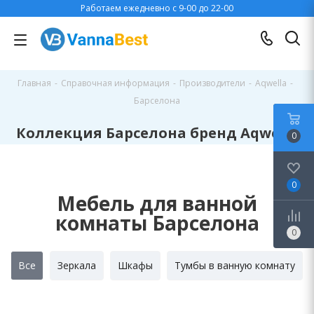
Работаем ежедневно с 9-00 до 22-00
Главная
-
Справочная информация
-
Производители
-
Aqwella
-
Барселона
Коллекция Барселона бренд Aqwella
0
0
Мебель для ванной
комнаты Барселона
0
Все
Зеркала
Шкафы
Тумбы в ванную комнату