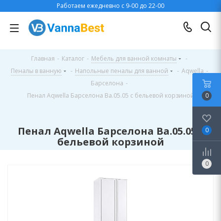
Работаем ежедневно с 9-00 до 22-00
Главная
-
Каталог
-
Мебель для ванной комнаты
-
Пеналы в ванную
-
Напольные пеналы для ванной
-
Aqwella
-
Барселона
-
Пенал Aqwella Барселона Ba.05.05 с бельевой корзиной
0
Пенал Aqwella Барселона Ba.05.05 с
0
бельевой корзиной
0