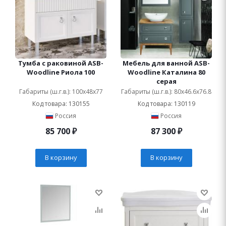
Тумба с раковиной ASB-
Мебель для ванной ASB-
Woodline Риола 100
Woodline Каталина 80
серая
Габариты (ш.г.в.): 100x48x77
Габариты (ш.г.в.): 80x46.6x76.8
Код товара: 130155
Код товара: 130119
Россия
Россия
85 700
₽
87 300
₽
В корзину
В корзину