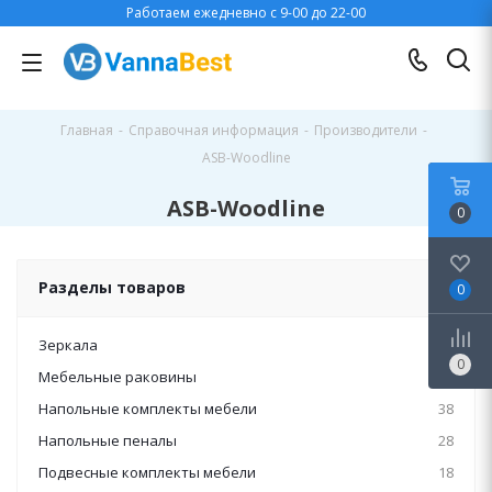
Работаем ежедневно с 9-00 до 22-00
Главная
-
Справочная информация
-
Производители
-
ASB-Woodline
ASB-Woodline
0
Разделы товаров
0
Зеркала
53
0
Мебельные раковины
7
Напольные комплекты мебели
38
Напольные пеналы
28
Подвесные комплекты мебели
18