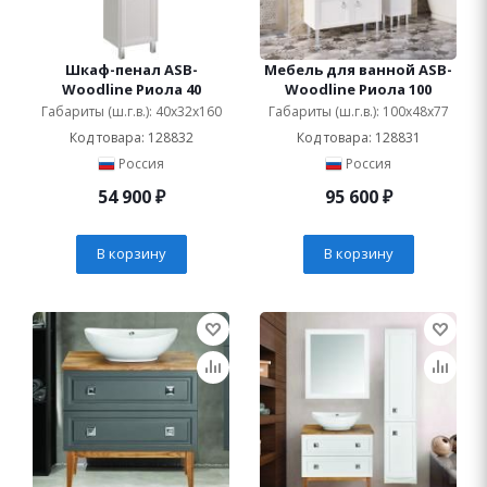
Шкаф-пенал ASB-
Мебель для ванной ASB-
Woodline Риола 40
Woodline Риола 100
Габариты (ш.г.в.): 40x32x160
Габариты (ш.г.в.): 100x48x77
Код товара: 128832
Код товара: 128831
Россия
Россия
54 900
₽
95 600
₽
В корзину
В корзину