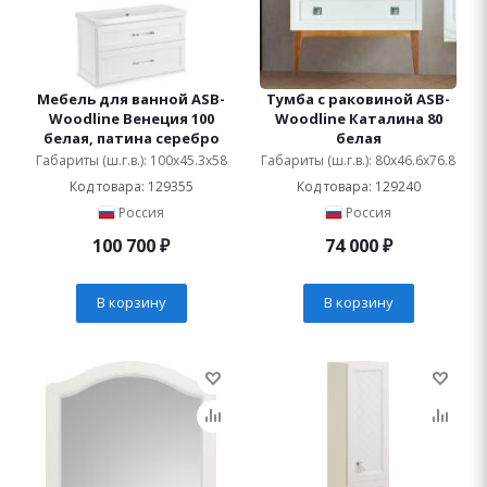
Мебель для ванной ASB-
Тумба с раковиной ASB-
Woodline Венеция 100
Woodline Каталина 80
белая, патина серебро
белая
Габариты (ш.г.в.): 100x45.3x58
Габариты (ш.г.в.): 80x46.6x76.8
Код товара: 129355
Код товара: 129240
Россия
Россия
100 700
₽
74 000
₽
В корзину
В корзину