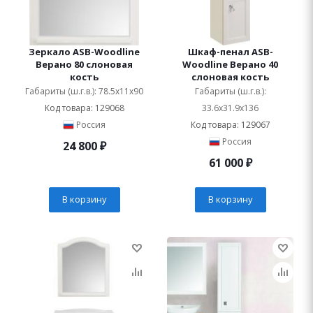
Зеркало ASB-Woodline
Шкаф-пенал ASB-
Верано 80 слоновая
Woodline Верано 40
кость
слоновая кость
Габариты (ш.г.в.): 78.5x11x90
Габариты (ш.г.в.):
Код товара: 129068
33.6x31.9x136
Россия
Код товара: 129067
Россия
24 800
₽
61 000
₽
В корзину
В корзину