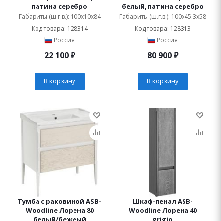
патина серебро
белый, патина серебро
Габариты (ш.г.в.): 100x10x84
Габариты (ш.г.в.): 100x45.3x58
Код товара: 128314
Код товара: 128313
Россия
Россия
22 100
₽
80 900
₽
В корзину
В корзину
Тумба с раковиной ASB-
Шкаф-пенал ASB-
Woodline Лорена 80
Woodline Лорена 40
белый/бежеый
grigio