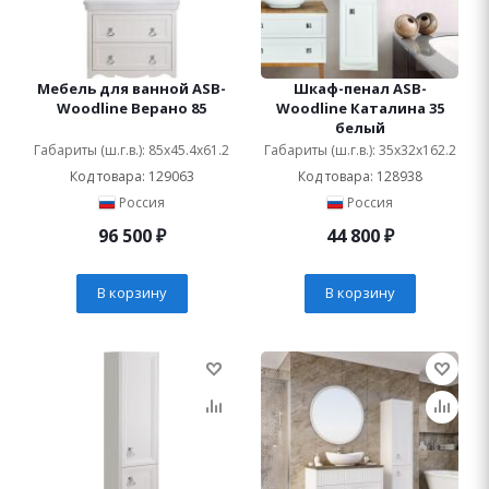
Мебель для ванной ASB-
Шкаф-пенал ASB-
Woodline Верано 85
Woodline Каталина 35
белый
Габариты (ш.г.в.): 85x45.4x61.2
Габариты (ш.г.в.): 35x32x162.2
Код товара: 129063
Код товара: 128938
Россия
Россия
96 500
₽
44 800
₽
В корзину
В корзину