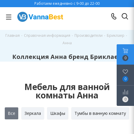
Работаем ежедневно с 9-00 до 22-00
Главная
-
Справочная информация
-
Производители
-
Бриклаер
-
Анна
Коллекция Анна бренд Бриклаер
0
0
Мебель для ванной
комнаты Анна
0
Все
Зеркала
Шкафы
Тумбы в ванную комнату