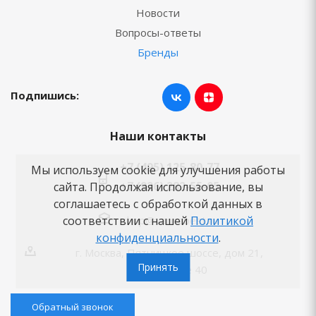
Новости
Вопросы-ответы
Бренды
Подпишись:
Наши контакты
+7 (495) 125-80-77
Мы используем cookie для улучшения работы
+7 (926) 282-55-05
сайта. Продолжая использование, вы
соглашаетесь с обработкой данных в
shop@vannabest.ru
соответствии с нашей
Политикой
конфиденциальности
.
г. Москва, Пятницкое шоссе, дом 21,
Принять
помещение 40
Обратный звонок