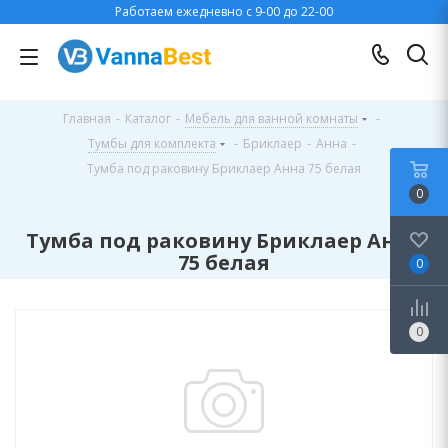
Работаем ежедневно с 9-00 до 22-00
Главная
-
Каталог
-
Мебель для ванной комнаты
-
Тумбы для комплекта
-
Бриклаер
-
Анна
-
Тумба под раковину Бриклаер Анна 75 белая
0
Тумба под раковину Бриклаер Анна
75 белая
0
0