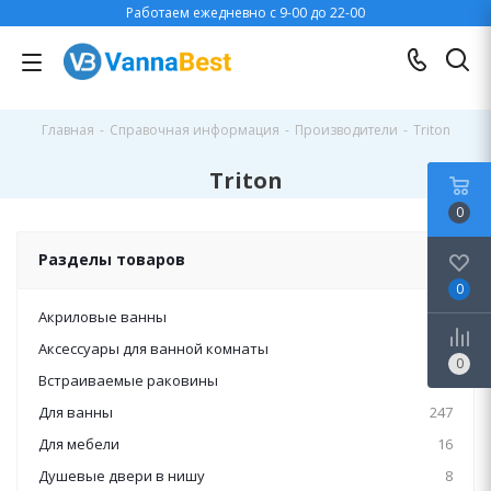
Работаем ежедневно с 9-00 до 22-00
Главная
-
Справочная информация
-
Производители
-
Triton
Triton
0
Разделы товаров
0
Акриловые ванны
131
Аксессуары для ванной комнаты
17
0
Встраиваемые раковины
8
Для ванны
247
Для мебели
16
Душевые двери в нишу
8