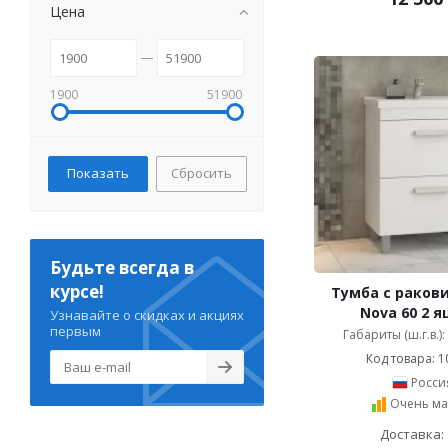
Цена
1900
51900
Сбросить
Будьте всегда в
курсе!
Тумба с ракови
Nova 60 2 
Узнавайте о скидках и акциях
первым
Габариты (ш.г.в.)
Код товара: 1
Росси
Очень ма
Доставка: 