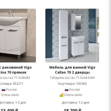
с раковиной Vigo
Мебель для ванной Vigo
ina 70 прямая
Callao 70 2 дверцы
 (ш.г.в.): 71.5x45x83
Габариты (ш.г.в.): 71.5x44.5x84
 товара: 052271
Код товара: 105400
Россия
Россия
Очень мало
Очень мало
Доставка: 1-2 дня
Доставка: 1-2 дня
13 400
₽
18 700
₽