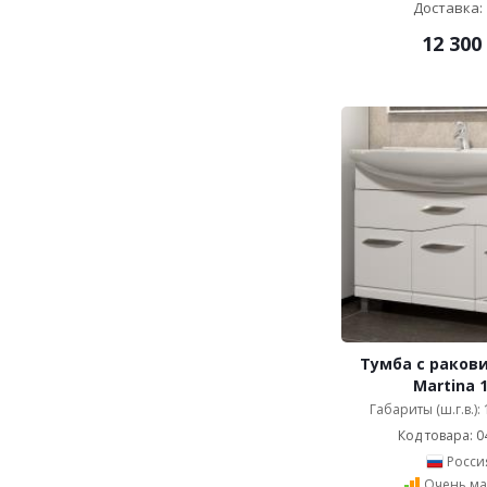
Доставка: 
12 300
Тумба с ракови
Martina 
Габариты (ш.г.в.):
Код товара: 0
Росси
Очень ма