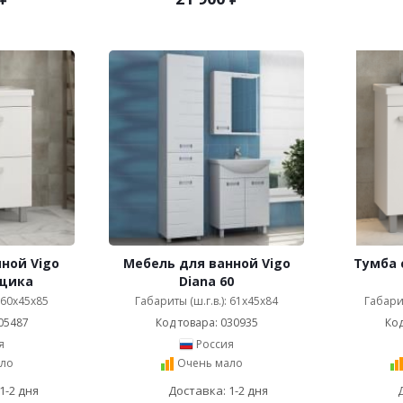
ной Vigo
Мебель для ванной Vigo
Тумба 
ящика
Diana 60
: 60x45x85
Габариты (ш.г.в.): 61x45x84
Габарит
05487
Код товара: 030935
Код
я
Россия
ло
Очень мало
1-2 дня
Доставка: 1-2 дня