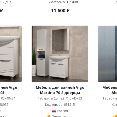
1-2 дня
Доставка: 1-2 дня
₽
11 600
₽
ной Vigo
Мебель для ванной Vigo
Мебель
105
Martina 70 2 дверцы
Al
 105x49x84
Габариты (ш.г.в.): 71.5x45x83
Габариты 
48972
Код товара: 031215
Код
я
Россия
ло
Очень мало