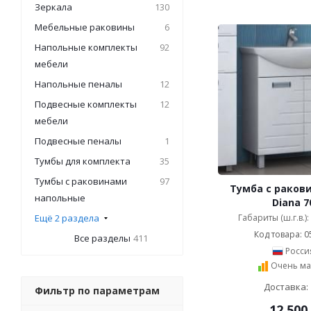
Зеркала
130
Мебельные раковины
6
Напольные комплекты
92
мебели
Напольные пеналы
12
Подвесные комплекты
12
мебели
Подвесные пеналы
1
Тумбы для комплекта
35
Тумбы с раковинами
97
Тумба с ракови
напольные
Diana 7
Ещё 2 раздела
Габариты (ш.г.в.)
Код товара: 0
Все разделы
411
Росси
Очень ма
Доставка: 
Фильтр по параметрам
12 500