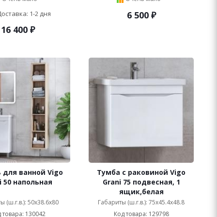
Доставка: 1-2 дня
6 500
₽
16 400
₽
 для ванной Vigo
Тумба с раковиной Vigo
i 50 напольная
Grani 75 подвесная, 1
ящик,белая
 (ш.г.в.): 50x38.6x80
Габариты (ш.г.в.): 75x45.4x48.8
 товара: 130042
Код товара: 129798