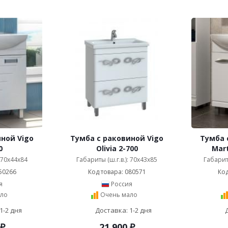
ной Vigo
Тумба с раковиной Vigo
Тумба 
0
Olivia 2-700
Mart
: 70x44x84
Габариты (ш.г.в.): 70x43x85
Габариты
50266
Код товара: 080571
Код
я
Россия
ло
Очень мало
1-2 дня
Доставка: 1-2 дня
₽
21 900
₽