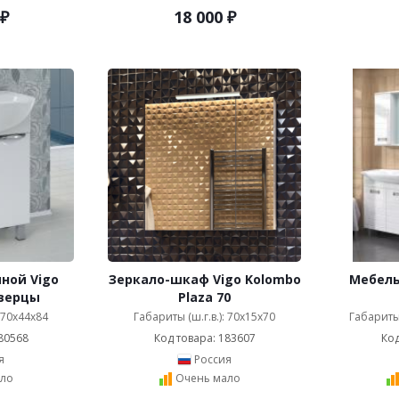
₽
18 000
₽
ной Vigo
Зеркало-шкаф Vigo Kolombo
Мебель
дверцы
Plaza 70
: 70x44x84
Габариты (ш.г.в.): 70x15x70
Габариты 
80568
Код товара: 183607
Код
я
Россия
ло
Очень мало