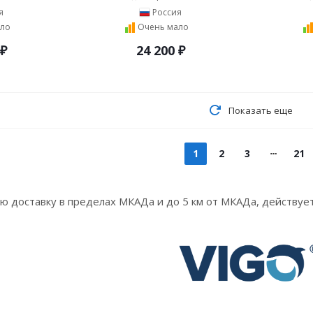
я
Россия
ло
Очень мало
₽
24 200
₽
Показать еще
1
2
3
21
ую доставку в пределах МКАДа и до 5 км от МКАДа, действует