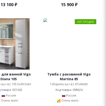
13 100
₽
15 900
₽
ХИТ ПРОДАЖ
 для ванной Vigo
Тумба с раковиной Vigo
Diana 105
Martina 85
(ш.г.в.): 105.5x49.5x84
Габариты (ш.г.в.): 87x46x83
 товара: 031042
Код товара: 098624
Россия
Россия
Очень мало
Очень мало