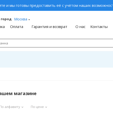
ите и мы готовы предоставить её с учётом наших возможност
Москва
 город
вка
Оплата
Гарантия и возврат
О нас
Контакты
нашем магазине
По алфавиту
По цене