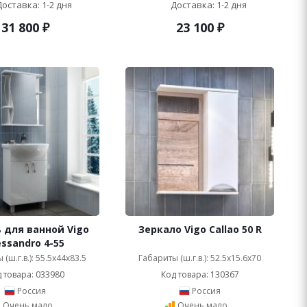
Доставка: 1-2 дня
Доставка: 1-2 дня
31 800
₽
23 100
₽
 для ванной Vigo
Зеркало Vigo Callao 50 R
essandro 4-55
(ш.г.в.): 55.5x44x83.5
Габариты (ш.г.в.): 52.5x15.6x70
 товара: 033980
Код товара: 130367
Россия
Россия
Очень мало
Очень мало