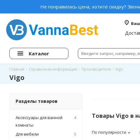
Не понравилась цена, хотите скидку? Звон
Ваш
Доста
Каталог
Главная
-
Справочная информация
-
Производители
-
Vigo
Vigo
Разделы товаров
Товары Vigo в 
Аксессуары для ванной
4
комнаты
По популярности
Для мебели
5