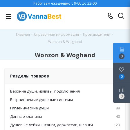
Работаем ежедневно с 9-00 до 22-00
Главная
-
Справочная информация
-
Производители
-
Wonzon & Woghand
Wonzon & Woghand
0
Разделы товаров
0
Верхние души, изливы, подключения
42
0
Встраиваемые душевые системы
86
Гигиенические души
88
Донные клапаны
40
Душевые лейки, штанги, держатели, шланги
123