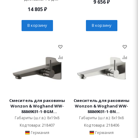
9 656
₽
14 805
₽
В корзину
В корзину
Смеситель для раковины
Смеситель для раковины
Wonzon & Woghand WW-
Wonzon & Woghand WW-
88869031-1-BGM
88869031-1-BN
встраиваемый
встраиваемый
Габариты (ш.г.в.): 8x19x8
Габариты (ш.г.в.): 8x19x8
Код товара: 218407
Код товара: 218406
Германия
Германия