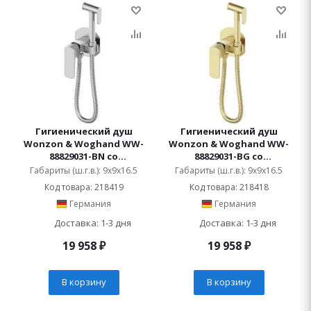
Гигиенический душ
Гигиенический душ
Wonzon & Woghand WW-
Wonzon & Woghand WW-
88829031-BN со
88829031-BG со
смесителем
смесителем
Габариты (ш.г.в.): 9x9x16.5
Габариты (ш.г.в.): 9x9x16.5
Код товара: 218419
Код товара: 218418
Германия
Германия
Доставка: 1-3 дня
Доставка: 1-3 дня
19 958
₽
19 958
₽
В корзину
В корзину