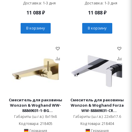
Доставка: 1-3 дня
Доставка: 1-3 дня
11 088
₽
11 088
₽
В корзину
В корзину
Смеситель для раковины
Смеситель для раковины
Wonzon & Woghand WW-
Wonzon & Woghand Forza
88869031-1-BG
WW-88869031-CR
встраиваемый
встраиваемый
Габариты (ш.г.в.): 8x19x8
Габариты (ш.г.в.): 22x8x17.6
Код товара: 218405
Код товара: 218404
Германия
Германия