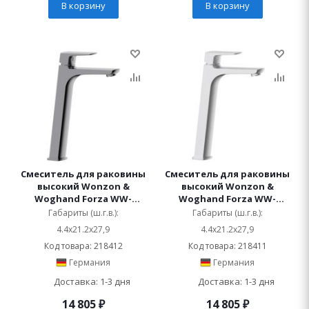
В корзину
В корзину
Смеситель для раковины
Смеситель для раковины
высокий Wonzon &
высокий Wonzon &
Woghand Forza WW-
Woghand Forza WW-
239031-BGM
239031-BN
Габариты (ш.г.в.):
Габариты (ш.г.в.):
4.4x21.2x27,9
4.4x21.2x27,9
Код товара: 218412
Код товара: 218411
Германия
Германия
Доставка: 1-3 дня
Доставка: 1-3 дня
14 805
₽
14 805
₽