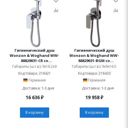
Гигиенический душ
Гигиенический душ
Wonzon & Woghand WW-
Wonzon & Woghand WW-
88829031-CR со
88829031-BGM со
смесителем
смесителем
Габариты (ш.г.в.): 9x16.2x9
Габариты (ш.г.в.): 9x9x16.5
Код товара: 218421
Код товара: 218420
Германия
Германия
Доставка: 1-3 дня
Доставка: 1-3 дня
16 636
₽
19 958
₽
В корзину
В корзину