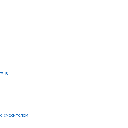
75-B
со смесителем