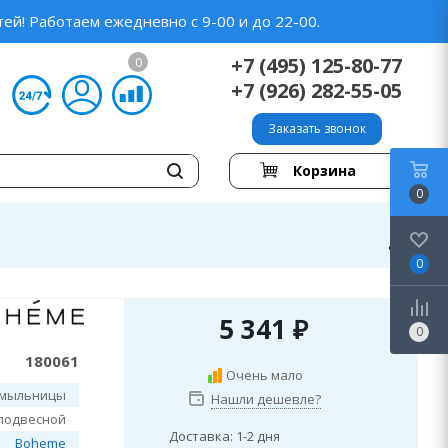
ей! Работаем ежедневно с 9-00 и до 22-00.
+7 (495) 125-80-77
0
+7 (926) 282-55-05
Заказать звонок
Корзина
0
0
5 341
₽
0
180061
Очень мало
мыльницы
Нашли дешевле?
подвесной
Доставка: 1-2 дня
Boheme