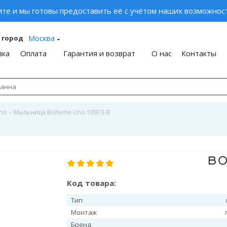
ите и мы готовы предоставить её с учётом наших возможност
Москва
 город
вка
Оплата
Гарантия и возврат
О нас
Контакты
no
-
Мыльница Boheme Uno 10973-B
Код товара:
Тип
Монтаж
Бренд