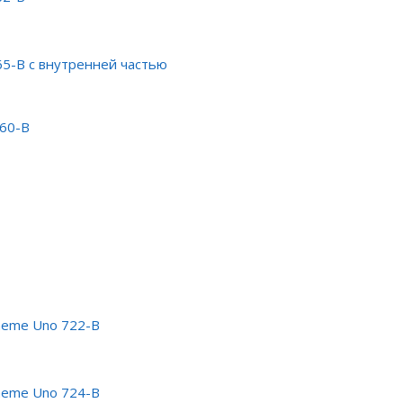
5-B с внутренней частью
460-B
heme Uno 722-B
heme Uno 724-B