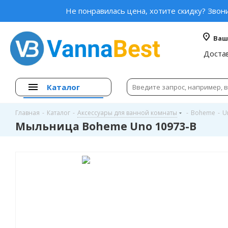
Не понравилась цена, хотите скидку? Звон
Ваш
Доста
Каталог
Главная
-
Каталог
-
Аксессуары для ванной комнаты
-
Boheme
-
U
Мыльница Boheme Uno 10973-B