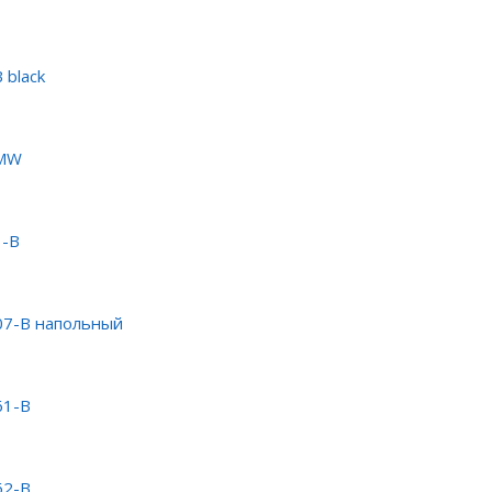
 black
-MW
3-B
07-B напольный
61-B
62-B