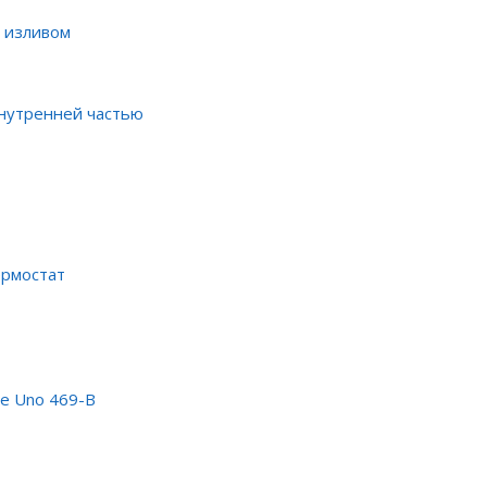
 изливом
внутренней частью
ермостат
e Uno 469-B