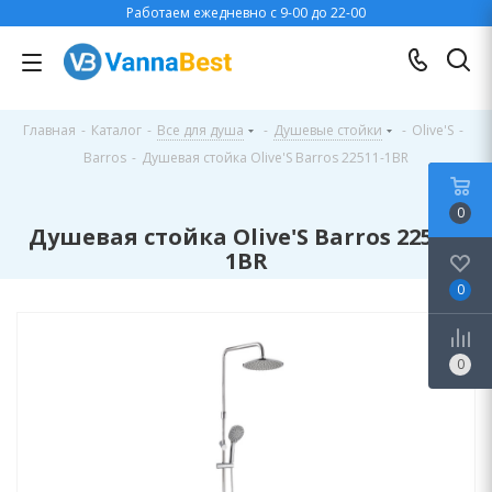
Работаем ежедневно с 9-00 до 22-00
Главная
-
Каталог
-
Все для душа
-
Душевые стойки
-
Olive'S
-
Barros
-
Душевая стойка Olive'S Barros 22511-1BR
0
Душевая стойка Olive'S Barros 22511-
1BR
0
0