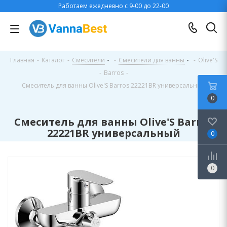
Работаем ежедневно с 9-00 до 22-00
Главная
-
Каталог
-
Смесители
-
Смесители для ванны
-
Olive'S
-
Barros
-
Смеситель для ванны Olive'S Barros 22221BR универсальный
0
Смеситель для ванны Olive'S Barros
22221BR универсальный
0
0