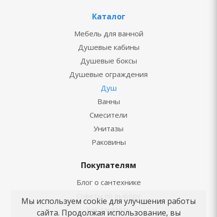
Каталог
Мебель для ванной
Душевые кабины
Душевые боксы
Душевые ограждения
Душ
Ванны
Смесители
Унитазы
Раковины
Покупателям
Блог о сантехнике
Советы по выбору
Мы используем cookie для улучшения работы
Как заказать
сайта. Продолжая использование, вы