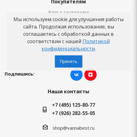
Покупателям
Блог о сантехнике
Мы используем cookie для улучшения работы
Советы по выбору
сайта. Продолжая использование, вы
Как заказать
соглашаетесь с обработкой данных в
Новости
соответствии с нашей
Политикой
Вопросы-ответы
конфиденциальности
.
Бренды
Принять
Подпишись:
Наши контакты
+7 (495) 125-80-77
+7 (926) 282-55-05
shop@vannabest.ru