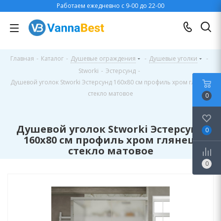
Работаем ежедневно с 9-00 до 22-00
Главная
-
Каталог
-
Душевые ограждения
-
Душевые уголки
-
Stworki
-
Эстерсунд
-
Душевой уголок Stworki Эстерсунд 160x80 см профиль хром глянец,
стекло матовое
0
Душевой уголок Stworki Эстерсунд
0
160x80 см профиль хром глянец,
стекло матовое
0