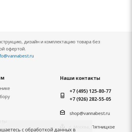
нструкцию, дизайн и комплектацию товара без
ой офертой.
nfo@vannabest.ru
ям
Наши контакты
хнике
+7 (495) 125-80-77
ыбору
+7 (926) 282-55-05
shop@vannabest.ru
еты
г. Москва, Пятницкое
ашаетесь с обработкой данных в