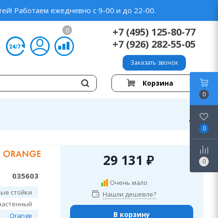
ей! Работаем ежедневно с 9-00 и до 22-00.
+7 (495) 125-80-77
0
+7 (926) 282-55-05
Заказать звонок
Корзина
0
0
29 131
₽
0
035603
Очень мало
ые стойки
Нашли дешевле?
настенный
В корзину
Orange