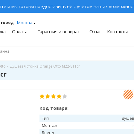
ите и мы готовы предоставить её с учётом наших возможност
Москва
 город
вка
Оплата
Гарантия и возврат
О нас
Контакты
tto
-
Душевая стойка Orange Otto M22-811cr
cr
Код товара:
Тип
душев
Монтаж
Бренд