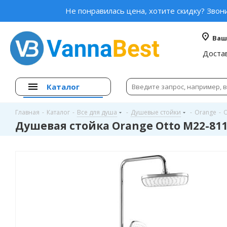
Не понравилась цена, хотите скидку? Звон
Ваш
Доста
Каталог
Главная
-
Каталог
-
Все для душа
-
Душевые стойки
-
Orange
-
O
Душевая стойка Orange Otto M22-811