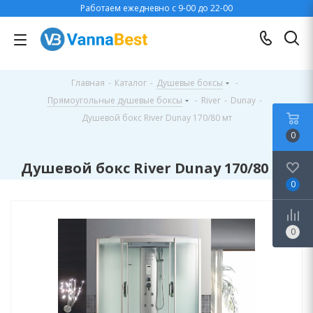
Работаем ежедневно с 9-00 до 22-00
Главная
-
Каталог
-
Душевые боксы
-
Прямоугольные душевые боксы
-
River
-
Dunay
-
Душевой бокс River Dunay 170/80 мт
0
Душевой бокс River Dunay 170/80 мт
0
0