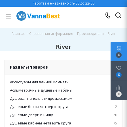
Работаем ежедневно с 9-00 до 22-00
Главная
-
Справочная информация
-
Производители
-
River
River
0
Разделы товаров
0
Аксессуары для ванной комнаты
1
Асимметричные душевые кабины
80
0
Душевая панель с гидромассажем
5
Душевые боксы четверть круга
2
Душевые двери в нишу
20
Душевые кабины четверть круга
75