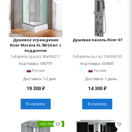
Душевое ограждение
Душевая панель River 07
River Morava XL 90/24 мт с
поддоном
Габариты (д.ш.в.): 90x90x211
Габариты (ш.г.в.): 23x30x120
Код товара: 040797
Код товара: 034865
Россия
Россия
Доставка: 1-2 дня
Доставка: 1 день
19 300
₽
14 300
₽
В корзину
В корзину
ХИТ ПРОДАЖ