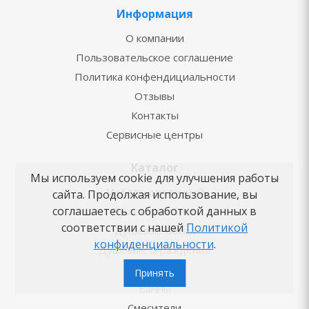
Информация
О компании
Пользовательское соглашение
Политика конфендициальности
Отзывы
Контакты
Сервисные центры
Каталог
Мы используем cookie для улучшения работы
Мебель для ванной
сайта. Продолжая использование, вы
соглашаетесь с обработкой данных в
Душевые кабины
соответствии с нашей
Политикой
Душевые боксы
конфиденциальности
.
Душевые ограждения
Душ
Принять
Ванны
Смесители