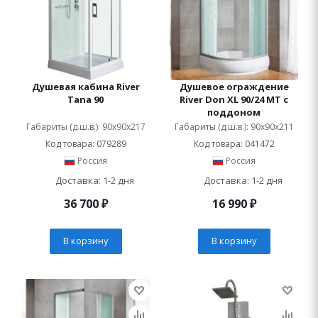
Душевая кабина River
Душевое ограждение
Tana 90
River Don XL 90/24 МТ c
поддоном
Габариты (д.ш.в.): 90x90x217
Габариты (д.ш.в.): 90x90x211
Код товара: 079289
Код товара: 041472
Россия
Россия
Доставка: 1-2 дня
Доставка: 1-2 дня
36 700
₽
16 990
₽
В корзину
В корзину