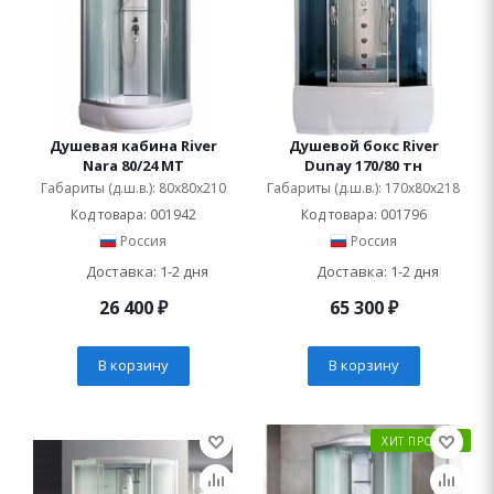
Душевая кабина River
Душевой бокс River
Nara 80/24 МТ
Dunay 170/80 тн
Габариты (д.ш.в.): 80x80x210
Габариты (д.ш.в.): 170x80x218
Код товара: 001942
Код товара: 001796
Россия
Россия
Доставка: 1-2 дня
Доставка: 1-2 дня
26 400
₽
65 300
₽
В корзину
В корзину
ХИТ ПРОДАЖ