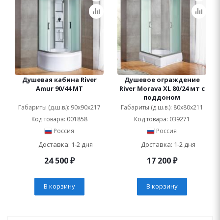
Душевая кабина River
Душевое ограждение
Amur 90/44 МТ
River Morava XL 80/24 мт с
поддоном
Габариты (д.ш.в.): 90x90x217
Габариты (д.ш.в.): 80x80x211
Код товара: 001858
Код товара: 039271
Россия
Россия
Доставка: 1-2 дня
Доставка: 1-2 дня
24 500
₽
17 200
₽
В корзину
В корзину