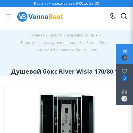
Работаем ежедневно с 9-00 до 22-00
Главная
-
Каталог
-
Душевые боксы
-
Прямоугольные душевые боксы
-
River
-
Wisla
-
Душевой бокс River Wisla 170/80 тн
0
Душевой бокс River Wisla 170/80 тн
0
0