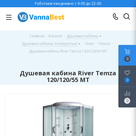
Работаем ежедневно с 9-00 до 22-00
Главная
-
Каталог
-
Душевые кабины
-
Душевые кабины полукруглые
-
River
-
Temza
-
Душевая кабина River Temza 120/120/55 МТ
0
Душевая кабина River Temza
120/120/55 МТ
0
0