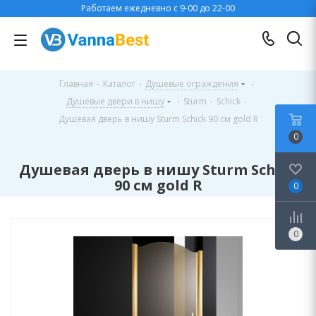
Работаем ежедневно с 9-00 до 22-00
Главная
-
Каталог
-
Душевые ограждения
-
Душевые двери в нишу
-
Sturm
-
Schick
-
Душевая дверь в нишу Sturm Schick 90 см gold R
0
Душевая дверь в нишу Sturm Schick
90 см gold R
0
0