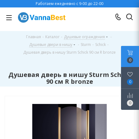
Работаем ежедневно с 9-00 до 22-00
Главная
-
Каталог
-
Душевые ограждения
-
Душевые двери в нишу
-
Sturm
-
Schick
-
Душевая дверь в нишу Sturm Schick 90 см R bronze
0
Душевая дверь в нишу Sturm Schick
90 см R bronze
0
0