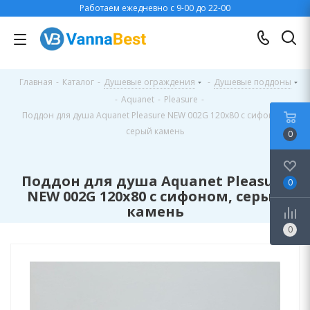
Работаем ежедневно с 9-00 до 22-00
Главная
-
Каталог
-
Душевые ограждения
-
Душевые поддоны
-
Aquanet
-
Pleasure
-
Поддон для душа Aquanet Pleasure NEW 002G 120x80 с сифоном,
серый камень
0
Поддон для душа Aquanet Pleasure
0
NEW 002G 120x80 с сифоном, серый
камень
0