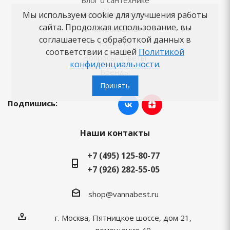
Блог о сантехнике
Мы используем cookie для улучшения работы
Советы по выбору
сайта. Продолжая использование, вы
Как заказать
соглашаетесь с обработкой данных в
Новости
соответствии с нашей
Политикой
Вопросы-ответы
конфиденциальности
.
Бренды
Принять
Подпишись:
Наши контакты
+7 (495) 125-80-77
+7 (926) 282-55-05
shop@vannabest.ru
г. Москва, Пятницкое шоссе, дом 21,
помещение 40