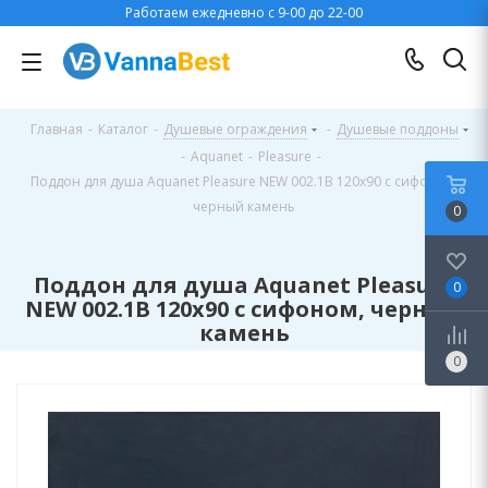
Работаем ежедневно с 9-00 до 22-00
Главная
-
Каталог
-
Душевые ограждения
-
Душевые поддоны
-
Aquanet
-
Pleasure
-
Поддон для душа Aquanet Pleasure NEW 002.1B 120x90 с сифоном,
черный камень
0
Поддон для душа Aquanet Pleasure
0
NEW 002.1B 120x90 с сифоном, черный
камень
0