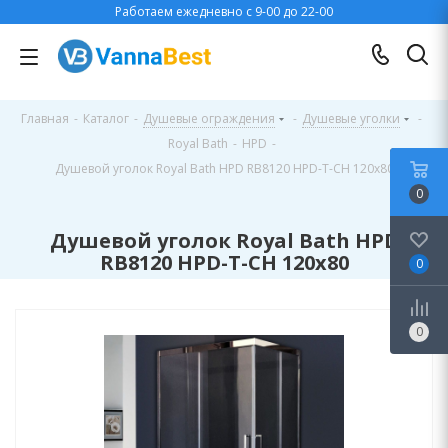
Работаем ежедневно с 9-00 до 22-00
Главная
-
Каталог
-
Душевые ограждения
-
Душевые уголки
-
Royal Bath
-
HPD
-
Душевой уголок Royal Bath HPD RB8120 HPD-T-CH 120x80
0
Душевой уголок Royal Bath HPD
RB8120 HPD-T-CH 120x80
0
0