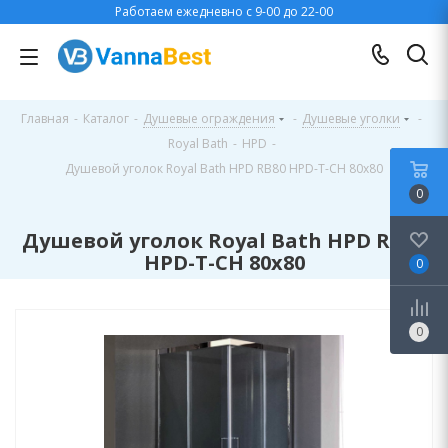
Работаем ежедневно с 9-00 до 22-00
Главная
-
Каталог
-
Душевые ограждения
-
Душевые уголки
-
Royal Bath
-
HPD
-
Душевой уголок Royal Bath HPD RB80 HPD-T-CH 80x80
0
Душевой уголок Royal Bath HPD RB80
HPD-T-CH 80x80
0
0