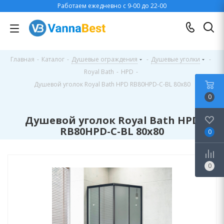
Работаем ежедневно с 9-00 до 22-00
Главная
-
Каталог
-
Душевые ограждения
-
Душевые уголки
-
Royal Bath
-
HPD
-
Душевой уголок Royal Bath HPD RB80HPD-C-BL 80x80
0
Душевой уголок Royal Bath HPD
RB80HPD-C-BL 80x80
0
0