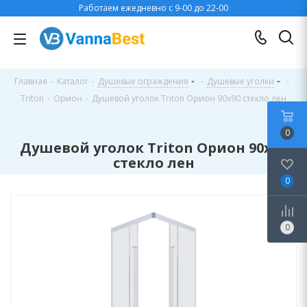
Работаем ежедневно с 9-00 до 22-00
Главная
-
Каталог
-
Душевые ограждения
-
Душевые уголки
-
Triton
-
Орион
-
Душевой уголок Triton Орион 90x90 стекло лен
0
Душевой уголок Triton Орион 90x90
стекло лен
0
0